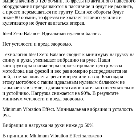
выше значения в 120 об/мин, то фрезы из активного навесного
оборудования превращаются в пассивное и будут не рыхлить,
а просто перемещаться по грунту. Если же обороты будут
ниже 80 об/мин, то фрезам не хватает тягового усилия и
культиватор не будет двигаться вперед.
Ideal Zero Balance. Идеальный нулевой баланс.
Нет усталости и вреда здоровью.
Технология Ideal Zero Balance сводит к минимуму нагрузку на
спину и руки, уменьшает вибрацию на руле. Наши
конструкторы и инженеры спроектировали центр массы
мотоблока над фрезой и вес равномерно распределяется на
ней, а не заваливает агрегат вперед или назад. Благодаря
этому мотоблок с таким идеальным нулевым балансом не
зарывается в земле, а движется самостоятельно поступательно
и устойчиво. Нагрузка снижается на 90%. В результате
минимум усталости и вреда здоровью.
Minimum Vibration Effect. Минимальная вибрация и усталость
рук.
Вибрация и нагрузка на руки ниже до 50%.
В принципе Minimum Vibration Effect заложено