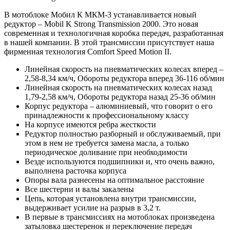
В мотоблоке Мобил К МКМ-3 устанавливается новый
редуктор – Mobil K Strong Transmission 2000. Это новая
современная и технологичная коробка передач, разработанная
в нашей компании. В этой трансмиссии присутствует наша
фирменная технология Comfort Speed Motion II.
Линейная скорость на пневматических колесах вперед –
2,58-8,34 км/ч, Обороты редуктора вперед 36-116 об/мин
Линейная скорость на пневматических колесах назад
1,79-2,58 км/ч, Обороты редуктора назад 25-36 об/мин
Корпус редуктора – алюминиевый, что говорит о его
принадлежности к профессиональному классу
На корпусе имеются ребра жесткости
Редуктор полностью разборный и обслуживаемый, при
этом в нем не требуется замена масла, а только
периодическое доливание при необходимости
Везде используются подшипники и, что очень важно,
выполнена расточка корпуса
Опоры вала разнесены на оптимальное расстояние
Все шестерни и валы закалены
Цепь, которая установлена внутри трансмиссии,
выдерживает усилие на разрыв в 3,2 т.
В первые в трансмиссиях на мотоблоках произведена
затыловка шестеренок и переключение передач