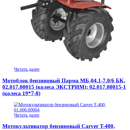
Читать далее
Мотоблок бензиновый Парма МБ-04.1-7.0/6 БK,
02.017.00015 (колеса ЭКСТРИМ); 02.017.00015-1
(колеса 19*7-8)
Читать далее
Мотокультиватор бензиновый Carver T-400,