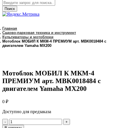
Поиск
Главная
Садово-парковая техника и инструмент
Культиваторы и мотоблоки
Мотоблок МОБИЛ К МКМ-4 ПРЕМИУМ арт. MBK0018484 с
двигателем Yamaha MX200
Мотоблок МОБИЛ К МКМ-4
ПРЕМИУМ арт. MBK0018484 с
двигателем Yamaha MX200
0
₽
Доступно для предзаказа
количество
Мотоблок
В корзину