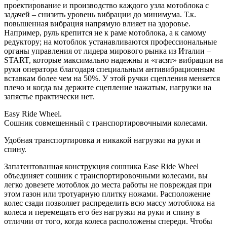
проектирование и производство каждого узла мотоблока с
задачей – снизить уровень вибрации до минимума. Т.к.
повышенная вибрация напрямую влияет на здоровье.
Например, руль крепится не к раме мотоблока, а к самому
редуктору; на мотоблок устанавливаются профессиональные
органы управления от лидера мирового рынка из Италии –
START, которые максимально надежны и «гасят» вибрации на
руки оператора благодаря специальным антивибрационным
вставкам более чем на 50%. У этой ручки сцепления меняется
плечо и когда вы держите сцепление нажатым, нагрузки на
запястье практически нет.
Easy Ride Wheel.
Сошник совмещенный с транспортировочными колесами.
Удобная транспортировка и никакой нагрузки на руки и
спину.
Запатентованная конструкция сошника Ease Ride Wheel
объединяет сошник с транспортировочными колесами, вы
легко довезете мотоблок до места работы не повреждая при
этом газон или тротуарную плитку ножами. Расположение
колес сзади позволяет распределить всю массу мотоблока на
колеса и перемещать его без нагрузки на руки и спину в
отличии от того, когда колеса расположены спереди. Чтобы