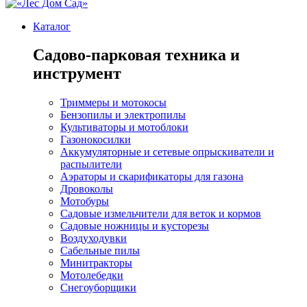
Каталог
Садово-парковая техника и
инструмент
Триммеры и мотокосы
Бензопилы и электропилы
Культиваторы и мотоблоки
Газонокосилки
Аккумуляторные и сетевые опрыскиватели и
распылители
Аэраторы и скарификаторы для газона
Дровоколы
Мотобуры
Садовые измельчители для веток и кормов
Садовые ножницы и кусторезы
Воздуходувки
Сабельные пилы
Минитракторы
Мотолебедки
Снегоуборщики