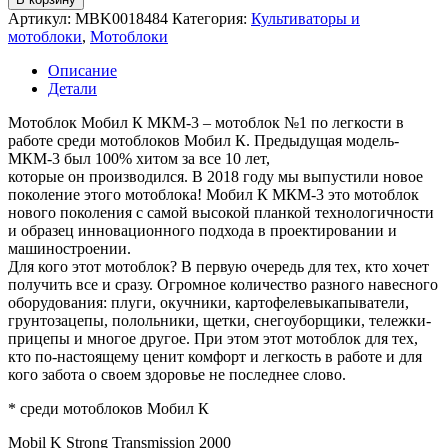
МОБИЛ
Артикул:
MBK0018484
Категория:
Культиваторы и
К
мотоблоки
,
Мотоблоки
МКМ-4
ПРЕМИУМ
Описание
арт.
Детали
MBK0018484
с
Мотоблок Мобил К МКМ-3 – мотоблок №1 по легкости в
двигателем
работе среди мотоблоков Мобил К. Предыдущая модель-
Yamaha
МКМ-3 был 100% хитом за все 10 лет,
MX200
которые он производился. В 2018 году мы выпустили новое
поколение этого мотоблока! Мобил К МКМ-3 это мотоблок
нового поколения с самой высокой планкой технологичности
и образец инновационного подхода в проектировании и
машиностроении.
Для кого этот мотоблок? В первую очередь для тех, кто хочет
получить все и сразу. Огромное количество разного навесного
оборудования: плуги, окучники, картофелевыкапыватели,
грунтозацепы, полольники, щетки, снегоуборщики, тележки-
прицепы и многое другое. При этом этот мотоблок для тех,
кто по-настоящему ценит комфорт и легкость в работе и для
кого забота о своем здоровье не последнее слово.
* среди мотоблоков Мобил К
Mobil K Strong Transmission 2000