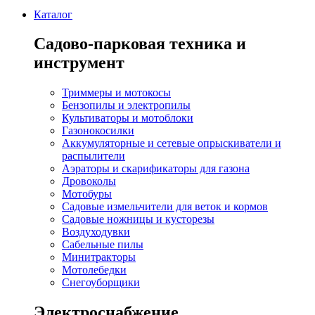
Каталог
Садово-парковая техника и
инструмент
Триммеры и мотокосы
Бензопилы и электропилы
Культиваторы и мотоблоки
Газонокосилки
Аккумуляторные и сетевые опрыскиватели и
распылители
Аэраторы и скарификаторы для газона
Дровоколы
Мотобуры
Садовые измельчители для веток и кормов
Садовые ножницы и кусторезы
Воздуходувки
Сабельные пилы
Минитракторы
Мотолебедки
Снегоуборщики
Электроснабжение