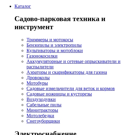
Каталог
Садово-парковая техника и
инструмент
Триммеры и мотокосы
Бензопилы и электропилы
Культиваторы и мотоблоки
Газонокосилки
Аккумуляторные и сетевые опрыскиватели и
распылители
Аэраторы и скарификаторы для газона
Дровоколы
Мотобуры
Садовые измельчители для веток и кормов
Садовые ножницы и кусторезы
Воздуходувки
Сабельные пилы
Минитракторы
Мотолебедки
Снегоуборщики
Электроснабжение