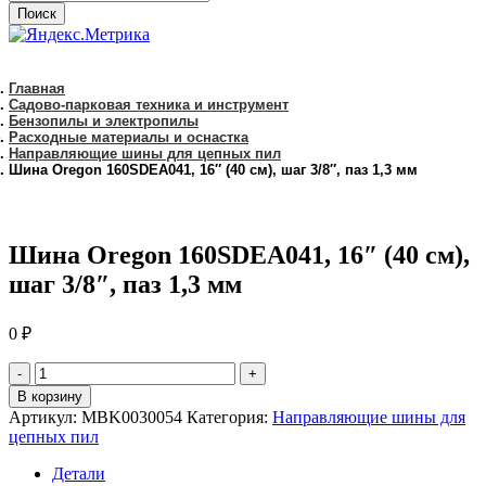
Поиск
Главная
Садово-парковая техника и инструмент
Бензопилы и электропилы
Расходные материалы и оснастка
Направляющие шины для цепных пил
Шина Oregon 160SDEA041, 16″ (40 см), шаг 3/8″, паз 1,3 мм
Шина Oregon 160SDEA041, 16″ (40 см),
шаг 3/8″, паз 1,3 мм
0
₽
количество
Шина
В корзину
Oregon
Артикул:
MBK0030054
Категория:
Направляющие шины для
160SDEA041,
цепных пил
16"
(40
Детали