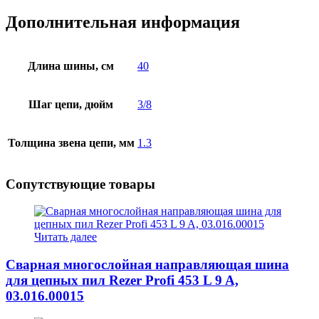
см),
шаг
Дополнительная информация
3/8",
паз
1,3
мм
Длина шины, см
40
Шаг цепи, дюйм
3/8
Толщина звена цепи, мм
1.3
Сопутствующие товары
Читать далее
Сварная многослойная направляющая шина
для цепных пил Rezer Profi 453 L 9 A,
03.016.00015