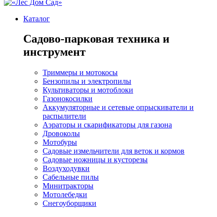
Каталог
Садово-парковая техника и
инструмент
Триммеры и мотокосы
Бензопилы и электропилы
Культиваторы и мотоблоки
Газонокосилки
Аккумуляторные и сетевые опрыскиватели и
распылители
Аэраторы и скарификаторы для газона
Дровоколы
Мотобуры
Садовые измельчители для веток и кормов
Садовые ножницы и кусторезы
Воздуходувки
Сабельные пилы
Минитракторы
Мотолебедки
Снегоуборщики