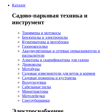
Каталог
Садово-парковая техника и
инструмент
Триммеры и мотокосы
Бензопилы и электропилы
Культиваторы и мотоблоки
Газонокосилки
Аккумуляторные и сетевые опрыскиватели и
распылители
Аэраторы и скарификаторы для газона
Дровоколы
Мотобуры
Садовые измельчители для веток и кормов
Садовые ножницы и кусторезы
Воздуходувки
Сабельные пилы
Минитракторы
Мотолебедки
Снегоуборщики
Электроснабжение