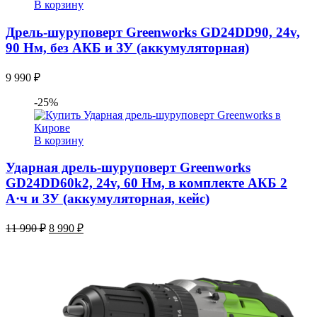
В корзину
Дрель-шуруповерт Greenworks GD24DD90, 24v,
90 Нм, без АКБ и ЗУ (аккумуляторная)
9 990
₽
-25%
В корзину
Ударная дрель-шуруповерт Greenworks
GD24DD60k2, 24v, 60 Нм, в комплекте АКБ 2
А·ч и ЗУ (аккумуляторная, кейс)
Первоначальная
Текущая
11 990
₽
8 990
₽
цена
цена:
составляла
8
11
990 ₽.
990 ₽.