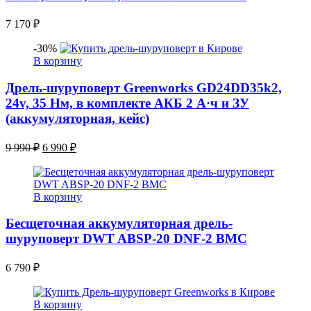
7 170
₽
-30%
В корзину
Дрель-шуруповерт Greenworks GD24DD35k2,
24v, 35 Нм, в комплекте АКБ 2 А·ч и ЗУ
(аккумуляторная, кейс)
Первоначальная
Текущая
9 990
₽
6 990
₽
цена
цена:
составляла
6
9
990 ₽.
В корзину
990 ₽.
Бесщеточная аккумуляторная дрель-
шуруповерт DWT ABSP-20 DNF-2 BMC
6 790
₽
В корзину