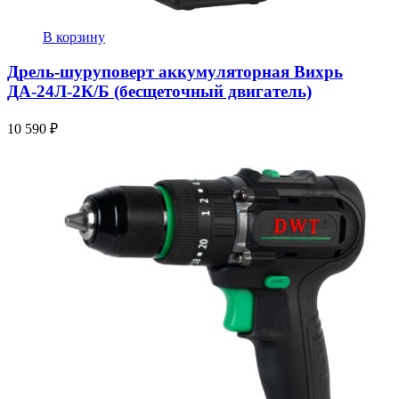
В корзину
Дрель-шуруповерт аккумуляторная Вихрь
ДА-24Л-2К/Б (бесщеточный двигатель)
10 590
₽