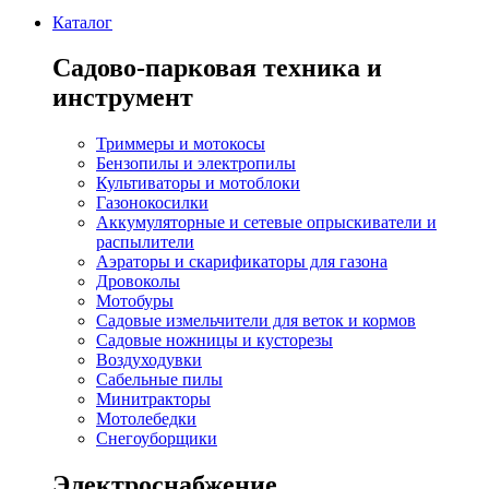
Каталог
Садово-парковая техника и
инструмент
Триммеры и мотокосы
Бензопилы и электропилы
Культиваторы и мотоблоки
Газонокосилки
Аккумуляторные и сетевые опрыскиватели и
распылители
Аэраторы и скарификаторы для газона
Дровоколы
Мотобуры
Садовые измельчители для веток и кормов
Садовые ножницы и кусторезы
Воздуходувки
Сабельные пилы
Минитракторы
Мотолебедки
Снегоуборщики
Электроснабжение