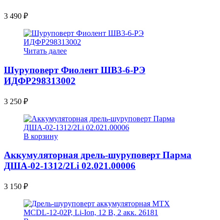
3 490
₽
Читать далее
Шуруповерт Фиолент ШВ3-6-РЭ
ИДФР298313002
3 250
₽
В корзину
Аккумуляторная дрель-шуруповерт Парма
ДША-02-1312/2Li 02.021.00006
3 150
₽