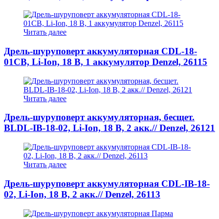
Читать далее
Дрель-шуруповерт аккумуляторная CDL-18-
01CB, Li-Ion, 18 В, 1 аккумулятор Denzel, 26115
Читать далее
Дрель-шуруповерт аккумуляторная, бесщет.
BLDL-IB-18-02, Li-Ion, 18 В, 2 акк.// Denzel, 26121
Читать далее
Дрель-шуруповерт аккумуляторная CDL-IB-18-
02, Li-Ion, 18 В, 2 акк.// Denzel, 26113