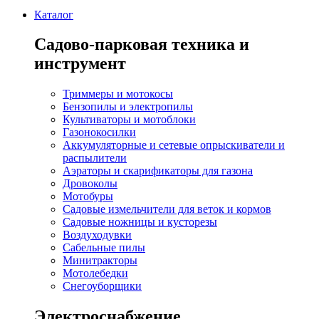
Каталог
Садово-парковая техника и
инструмент
Триммеры и мотокосы
Бензопилы и электропилы
Культиваторы и мотоблоки
Газонокосилки
Аккумуляторные и сетевые опрыскиватели и
распылители
Аэраторы и скарификаторы для газона
Дровоколы
Мотобуры
Садовые измельчители для веток и кормов
Садовые ножницы и кусторезы
Воздуходувки
Сабельные пилы
Минитракторы
Мотолебедки
Снегоуборщики
Электроснабжение