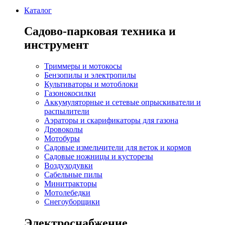
Каталог
Садово-парковая техника и
инструмент
Триммеры и мотокосы
Бензопилы и электропилы
Культиваторы и мотоблоки
Газонокосилки
Аккумуляторные и сетевые опрыскиватели и
распылители
Аэраторы и скарификаторы для газона
Дровоколы
Мотобуры
Садовые измельчители для веток и кормов
Садовые ножницы и кусторезы
Воздуходувки
Сабельные пилы
Минитракторы
Мотолебедки
Снегоуборщики
Электроснабжение