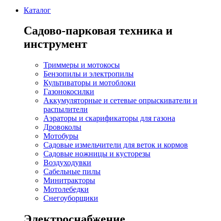
Каталог
Садово-парковая техника и
инструмент
Триммеры и мотокосы
Бензопилы и электропилы
Культиваторы и мотоблоки
Газонокосилки
Аккумуляторные и сетевые опрыскиватели и
распылители
Аэраторы и скарификаторы для газона
Дровоколы
Мотобуры
Садовые измельчители для веток и кормов
Садовые ножницы и кусторезы
Воздуходувки
Сабельные пилы
Минитракторы
Мотолебедки
Снегоуборщики
Электроснабжение