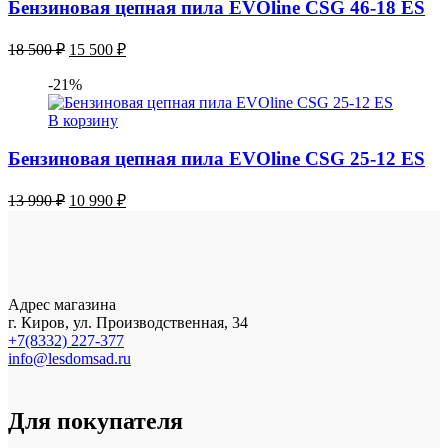
Бензиновая цепная пила EVOline CSG 46-18 ES
Первоначальная
Текущая
18 500
₽
15 500
₽
цена
цена:
составляла
15
-21%
18
500 ₽.
В корзину
500 ₽.
Бензиновая цепная пила EVOline CSG 25-12 ES
Первоначальная
Текущая
13 990
₽
10 990
₽
цена
цена:
составляла
10
13
990 ₽.
990 ₽.
Адрес магазина
г. Киров, ул. Производственная, 34
+7(8332) 227-377
info@lesdomsad.ru
Для покупателя