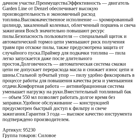
дачном участке.ПреимуществаЭффективность — двигатель
Garden Line от Denzel обеспечивает высокую
производительность и экономичный расход
топлива.Высококачественное исполнение — хромированный
цилиндр, закаленный коленвал, облегченный поршень и свеча
зажигания Bosch значительно повышают ресурс
пилы.Безопасность пользователя — специальный щиток и
автоматический тормоз цепи уменьшают риск получения
травм при отскоке пилы, также предусмотрена защита от
случайного пуска.Праймер для подкачки топлива — пила
легко запускается даже после длительного
простоя.Долговечность — автоматическая система смазки
цепи не допускает перерасхода масла и снижает износ цепи и
шины.Стальной зубчатый упор — пилу удобно фиксировать в
процессе работы для повышения качества реза и уменьшения
отдачи.Комфортная работа — антивибрационная система
уменьшает нагрузку на руки.Вместительный топливный бак
— объем 550 мл позволяет работать долгое время без
заправки.Удобное обслуживание — конструкцией
предусмотрен быстрый доступ к фильтру и свече
зажигания.Гарантия 3 года — высокое качество инструмента
подтверждено производителем.
Артикул: 95230
Группа товаров: Силовое