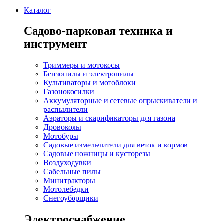
Каталог
Садово-парковая техника и
инструмент
Триммеры и мотокосы
Бензопилы и электропилы
Культиваторы и мотоблоки
Газонокосилки
Аккумуляторные и сетевые опрыскиватели и
распылители
Аэраторы и скарификаторы для газона
Дровоколы
Мотобуры
Садовые измельчители для веток и кормов
Садовые ножницы и кусторезы
Воздуходувки
Сабельные пилы
Минитракторы
Мотолебедки
Снегоуборщики
Электроснабжение