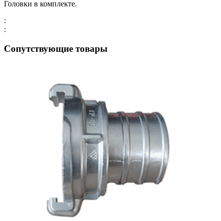
ГР-50А,
Головки в комплекте.
РПК50-
ГР50А
:
:
Сопутствующие товары