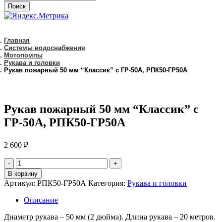
Поиск
Главная
Системы водоснабжения
Мотопомпы
Рукава и головки
Рукав пожарный 50 мм “Классик” с ГР-50А, РПК50-ГР50А
Рукав пожарный 50 мм “Классик” с
ГР-50А, РПК50-ГР50А
2 600
₽
количество
Рукав
В корзину
пожарный
Артикул:
РПК50-ГР50А
Категория:
Рукава и головки
50
мм
Описание
"Классик"
с
Диаметр рукава – 50 мм (2 дюйма). Длина рукава – 20 метров.