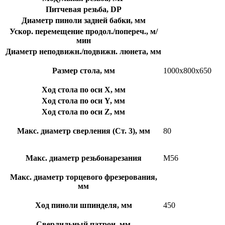
Питчевая резьба, DP
Диаметр пиноли задней бабки, мм
Ускор. перемещение продол./попереч., м/
мин
Диаметр неподвижн./подвижн. люнета, мм
Размер стола, мм
1000х800х650
Ход стола по оси Х, мм
Ход стола по оси Y, мм
Ход стола по оси Z, мм
Макс. диаметр сверления (Ст. 3), мм
80
Макс. диаметр резьбонарезания
М56
Макс. диаметр торцевого фрезерования,
мм
Ход пиноли шпинделя, мм
450
Сверлильный патрон, мм