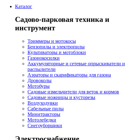
Каталог
Садово-парковая техника и
инструмент
Триммеры и мотокосы
Бензопилы и электропилы
Культиваторы и мотоблоки
Газонокосилки
Аккумуляторные и сетевые опрыскиватели и
распылители
Аэраторы и скарификаторы для газона
Дровоколы
Мотобуры
Садовые измельчители для веток и кормов
Садовые ножницы и кусторезы
Воздуходувки
Сабельные пилы
Минитракторы
Мотолебедки
Снегоуборщики
Электроснабжение