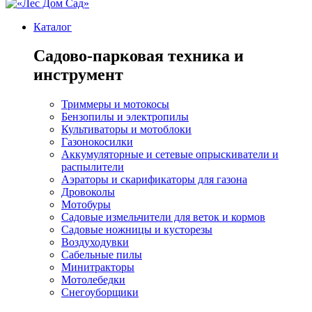
Каталог
Садово-парковая техника и
инструмент
Триммеры и мотокосы
Бензопилы и электропилы
Культиваторы и мотоблоки
Газонокосилки
Аккумуляторные и сетевые опрыскиватели и
распылители
Аэраторы и скарификаторы для газона
Дровоколы
Мотобуры
Садовые измельчители для веток и кормов
Садовые ножницы и кусторезы
Воздуходувки
Сабельные пилы
Минитракторы
Мотолебедки
Снегоуборщики