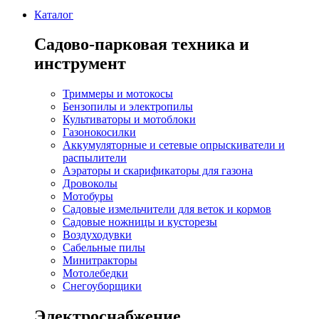
Каталог
Садово-парковая техника и
инструмент
Триммеры и мотокосы
Бензопилы и электропилы
Культиваторы и мотоблоки
Газонокосилки
Аккумуляторные и сетевые опрыскиватели и
распылители
Аэраторы и скарификаторы для газона
Дровоколы
Мотобуры
Садовые измельчители для веток и кормов
Садовые ножницы и кусторезы
Воздуходувки
Сабельные пилы
Минитракторы
Мотолебедки
Снегоуборщики
Электроснабжение